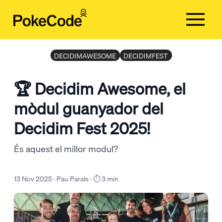
DECIDIMAWESOME
DECIDIMFEST
Serveis
Clients
🏆 Decidim Awesome, el
Equip
mòdul guanyador del
Blog
Decidim Fest 2025!
Contacta'ns
És aquest el millor modul?
CA
CA
13 Nov 2025 · Pau Parals · ⏱️ 3 min
ES
EN