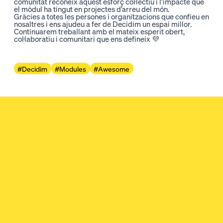
comunitat reconeix aquest esforç col·lectiu i l’impacte que
el mòdul ha tingut en projectes d’arreu del món.
Gràcies a totes les persones i organitzacions que confieu en
nosaltres i ens ajudeu a fer de Decidim un espai millor.
Continuarem treballant amb el mateix esperit obert,
col·laboratiu i comunitari que ens defineix 💜
#Decidim
#Modules
#Awesome