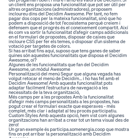
un client ens proposa una funcionalitat que pot ser útil per
altres organitzacions (administradores), proposem
incloureu dins del Decidim Awesome. Per tant, no fem
pagar dos cops per la mateixa funcionalitat, sinó que ho
podem a disposició de tot l’ecosistema perquè creiem i
defensem que el progrés és el coneixement compartit. Així
és com va sortir la funcionalitat d’afegir camps addicionals
en el formulari de propostes, disposar de caixes que
incloure CSS per fer els temes, o disposar d’un sistema de
votació per targetes de colors.
Si has arribat fins aquí, suposo que tens ganes de saber
quines són aquestes funcionalitats que disposa el Decidim
Awesome, oi?
Algunes de les funcionalitats que fan del Decidim
Awesome, un mòdul Awesome
Personalització del menú
Segur que alguna vegada has
volgut retocar el menú de Decidim… i ho has fet amb el
Decidim Awesome! Amb aquesta funcionalitat pots
adaptar fàcilment l’estructura de navegació a les
necessitats de la teva organització,
Més camps per a les propostes
Amb la funcionalitat
d’afegir més camps personalitzats a les propostes, has
pogut crear el formulari exacte que esperaves - més
complet, més clar i adaptat al teu procés participatiu.
Custom Styles
Amb aquesta opció, hem vist com algunes
organitzacions han arribat a crear tot un tema visual des de
zero!
Un gran exemple és
participa.somenergia.coop
que mostra
fins on pot arribar la personalització amb Decidim