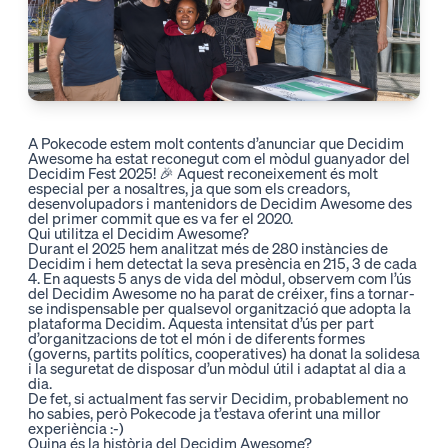
A Pokecode estem molt contents d’anunciar que Decidim
Awesome ha estat reconegut com el mòdul guanyador del
Decidim Fest 2025! 🎉 Aquest reconeixement és molt
especial per a nosaltres, ja que
som els creadors,
desenvolupadors i mantenidors de Decidim Awesome
des
del primer commit que es va fer el 2020.
Qui utilitza el Decidim Awesome?
Durant el 2025 hem analitzat més de 280 instàncies de
Decidim i
hem detectat la seva presència en 215,
3 de cada
4. En aquests 5 anys de vida del mòdul, observem com l’ús
del Decidim Awesome no ha parat de créixer, fins a tornar-
se indispensable per qualsevol organització que adopta la
plataforma Decidim. Aquesta intensitat d’ús per part
d’organitzacions de tot el món i de diferents formes
(governs, partits polítics, cooperatives) ha donat la solidesa
i la seguretat de disposar d’un mòdul útil i adaptat al dia a
dia.
De fet, si actualment fas servir Decidim,
probablement no
ho sabies, però Pokecode ja t’estava oferint una millor
experiència :-)
Quina és la història del Decidim Awesome?