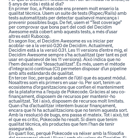
5 anys de vida i està al dia?
En primer lloc, a Pokecode ens prenem molt enserio la
qualitat tècnica. Usem un suite de tests (Rspec/Rails) amb
tests automatitzats per detectar qualsevol mancança i
prevenir possibles bugs. De fet, usem el “Test coverage”
per comprovar que bona part del codi del Decidim
Awesome està cobert amb aquests tests, a més d’usar
altres estil Rubocop.
En segon lloc, el Decidim Awesome es va iniciar per
acoblar-se a la versió 0.20 de Decidim. Actualment,
Decidim està a la versió 0.31. Les 11 versions d’entre mig, el
Decidim Awesome sempre s’ha actualitzat (per tant es pot
usar en qualsevol de les 11 versions). Això indica que no
l’hem deixat mai “desactualitzat”. És més, usem el mètode
d’integració contínua (CI) permeten disposar d’un pipeline
amb alts estàndards de qualitat.
En tercer lloc, perquè sabem de l’útil que és aquest mòdul.
Nosaltres som els primers en usar-lo. Per sort, tenim un
ecosistema d’organitzacions que confien el manteniment
de la plataforma a l’equip de Pokecode. Gràcies al seu co-
finançament, disposem de recursos per mantenir-ho
actualitzat. Tot i això, disposem de recursos molt limitats.
Quan s’ha d’actualitzar intentem buscar finançament,
encara que hi ha actualitzacions que no tenim aquesta sort.
Amb la resolució de bugs, ens passa el mateix. Tot i això, tot
el que es crític, Pokecode ho resolt. Si diem que tenim
qualitat tècnica, els productes que fem l’han de tenir
assegurada.
En quart lloc, perquè Pokecode va néixer amb la filosofia
del progamari obert i lliure i amb els valors de Decidim. Si