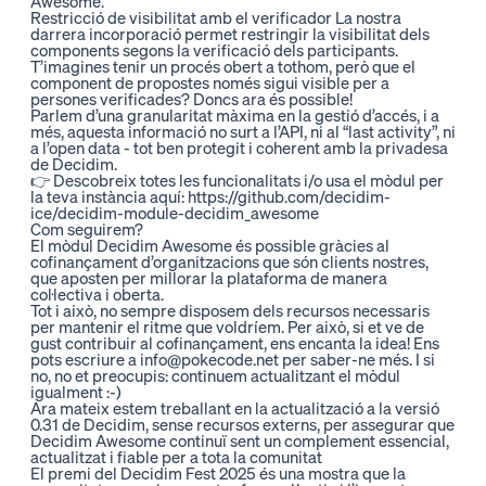
Awesome.
Restricció de visibilitat amb el verificador
La nostra
darrera incorporació permet restringir la visibilitat dels
components segons la verificació dels participants.
T’imagines tenir un procés obert a tothom, però que el
component de propostes només sigui visible per a
persones verificades? Doncs ara és possible!
Parlem d’una granularitat màxima en la gestió d’accés, i a
més, aquesta informació no surt a l’API, ni al “last activity”, ni
a l’open data - tot ben protegit i coherent amb la privadesa
de Decidim.
👉 Descobreix totes les funcionalitats i/o usa el mòdul per
la teva instància aquí:
https://github.com/decidim-
ice/decidim-module-decidim_awesome
Com seguirem?
El mòdul Decidim Awesome és possible gràcies al
cofinançament d’organitzacions que són clients nostres,
que aposten per millorar la plataforma de manera
col·lectiva i oberta.
Tot i això, no sempre disposem dels recursos necessaris
per mantenir el ritme que voldríem. Per això, si et ve de
gust contribuir al cofinançament, ens encanta la idea! Ens
pots escriure a
info@pokecode.net
per saber-ne més. I si
no, no et preocupis:
continuem actualitzant el mòdul
igualment :-)
Ara mateix estem treballant en la actualització a la versió
0.31 de Decidim, sense recursos externs, per assegurar que
Decidim Awesome continuï sent un complement essencial,
actualitzat i fiable per a tota la comunitat
El premi del Decidim Fest 2025 és una mostra que la