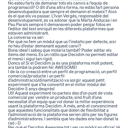
No esteu farts de demanar tots els canvis a l’equip de
programació? O dit d’una altra forma, no estàs fart persona
desenvolupadora que sempre et demanin el mateix? Això
és el que els va passar. L’
Ivan Vergés
, responsable del
desenvolupament, es va adonar que la Marta Anducas i en
Pau Parals sempre li demanaven poder penjar fotos en
l’editor del text enriquit en les diferents plataformes que
estaven administrant.
La conversa va ser:
Per què no fem un mòdul que us l’instal·lo per defecte, així
no heu d’estar demanant aquest canvi?
Bona idea! I sabeu que molaria també? Poder editar els
ítems del menú. És un rotllo que Decidim no permeti editar
el menú i sigui tan rígid.
Doncs sí! Si el Decidim ja és una plataforma molt potent,
ara també la podrem fer
AWESOME
!
I de la co-creació entre un perfil de programació, un perfil
comercial/producte i un perfil
d’administració/dinamització va sorgir aquest petit
experiment que s’ha convertit en el millor mòdul del
Decidim 5 anys després!
Ull! Aquest experiment no parteix des d’un punt de vista
comercial per vendre un producte, sinó fruit d’una
necessitat d’un equip que vol donar la millor experiència
usant la plataforma Decidim. A més, amb el convenciment
que aquestes funcionalitats que doten de flexibilitat a
l’administració de la plataforma serien útils per les figures
d’administradores. I sembla que les dades ens han donat la
raó :-D
Per què el Decidim Awesome tot i ser un mòdul no oficial, té