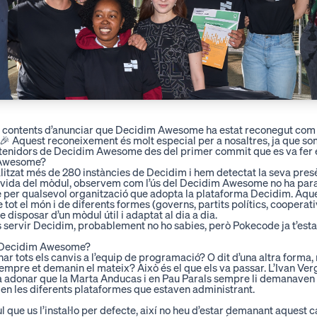
 contents d’anunciar que Decidim Awesome ha estat reconegut com
🎉 Aquest reconeixement és molt especial per a nosaltres, ja que
som
ntenidors de Decidim Awesome
des del primer commit que es va fer 
m Awesome?
litzat més de 280 instàncies de Decidim i
hem detectat la seva presè
 vida del mòdul, observem com l’ús del Decidim Awesome no ha parat 
 per qualsevol organització que adopta la plataforma Decidim. Aques
 tot el món i de diferents formes (governs, partits polítics, cooperati
e disposar d’un mòdul útil i adaptat al dia a dia.
s servir Decidim,
probablement no ho sabies, però Pokecode ja t’estav
el Decidim Awesome?
r tots els canvis a l’equip de programació? O dit d’una altra forma, 
pre et demanin el mateix? Això és el que els va passar. L’
Ivan Ver
 adonar que la Marta Anducas i en Pau Parals sempre li demanaven 
it en les diferents plataformes que estaven administrant.
que us l’instal·lo per defecte, així no heu d’estar demanant aquest 