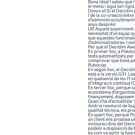
Bona idea! I sabeu que 
el menú i sigui tan rígid.
Doncs sí! Si el Decidim
I de la co-creació entre
d’administració/dinamit
anys després!
Ull! Aquest experiment 
necessitat d’un equip q
que aquestes funcionalit
d’administradores. I se
Per què el Decidim Aweso
En primer lloc, a Pokec
tests automatitzats per
comprovar que bona part
Rubocop.
En segon lloc, el Decid
està a la versió 0.31. L
en qualsevol de les 11 v
d’integració contínua (
En tercer lloc, perquè s
ecosistema d’organitzac
finançament, disposem d
Quan s’ha d’actualitzar
Amb la resolució de bugs
qualitat tècnica, els pr
En quart lloc, perquè Po
un client ens proposa u
incloureu dins del Deci
podem a disposició de t
és com va sortir la fun