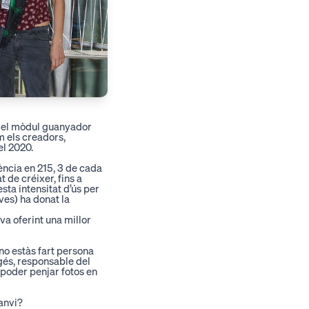
 el mòdul guanyador
 els creadors,
el 2020.
ncia en 215,
3 de cada
de créixer, fins a
ta intensitat d’ús per
ves) ha donat la
a oferint una millor
no estàs fart persona
gés
, responsable del
poder penjar fotos en
canvi?