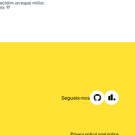
Decidim un espai millor.
eix 💜
Segueix-nos
Privacy policy
Legal notice