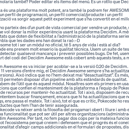
molaria també? Poder editar els ítems del menú. És un rotllo que De
 ja és una plataforma molt potent, ara també la podrem fer
AWESOM
 un perfil de programació, un perfil comercial/producte i un perfil
zació va sorgir aquest petit experiment que s’ha convertit en el mil
no parteix des d’un punt de vista comercial per vendre un producte, s
ue vol donar la millor experiència usant la plataforma Decidim. A m
ats que doten de flexibilitat a l’administració de la plataforma serien
mbla que les dades ens han donat la raó :-D
me tot i ser un mòdul no oficial, té 5 anys de vida i està al dia?
ode ens prenem molt enserio la qualitat tècnica. Usem un suite de te
 detectar qualsevol mancança i prevenir possibles bugs. De fet, usem
 del codi del Decidim Awesome està cobert amb aquests tests, a més
im Awesome es va iniciar per acoblar-se a la versió 0.20 de Decidim
es 11 versions d’entre mig, el Decidim Awesome sempre s’ha actualitzat
ersions). Això indica que no l’hem deixat mai “desactualitzat”. És mé
CI) permeten disposar d’un pipeline amb alts estàndards de qualitat.
abem de l’útil que és aquest mòdul. Nosaltres som els primers en usar
ions que confien el manteniment de la plataforma a l’equip de Pokec
e recursos per mantenir-ho actualitzat. Tot i això, disposem de recu
 intentem buscar finançament, encara que hi ha actualitzacions que n
, ens passa el mateix. Tot i això, tot el que es crític, Pokecode ho re
oductes que fem l’han de tenir assegurada.
kecode va néixer amb la filosofia del progamari obert i lliure i amb 
na funcionalitat que pot ser útil per altres organitzacions (administ
dim Awesome. Per tant, no fem pagar dos cops per la mateixa funciona
ot l’ecosistema perquè creiem i defensem que el progrés és el cone
cionalitat d’afegir camps addicionals en el formulari de propostes, d