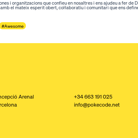
ones i organitzacions que confieu en nosaltres i ens ajudeu a fer de 
amb el mateix esperit obert, col·laboratiu i comunitari que ens defin
#Awesome
ncepció Arenal
+34 663 191 025
rcelona
info@pokecode.net