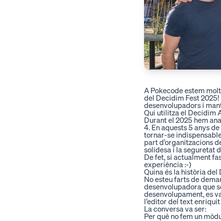
A Pokecode estem molt
del Decidim Fest 2025! 
desenvolupadors i ma
Qui utilitza el Decidi
Durant el 2025 hem ana
4. En aquests 5 anys de
tornar-se indispensable
part d’organitzacions de
solidesa i la seguretat d
De fet, si actualment fa
experiència :-)
Quina és la història d
No esteu farts de demana
desenvolupadora que sem
desenvolupament, es va
l’editor del text enriqu
La conversa va ser:
Per què no fem un mòdul 