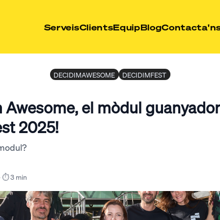
Serveis
Clients
Equip
Blog
Contacta'n
DECIDIMAWESOME
DECIDIMFEST
m Awesome, el mòdul guanyador
st 2025!
 modul?
· ⏱️ 3 min