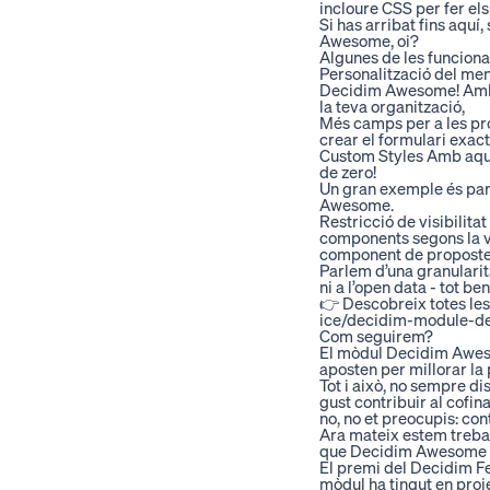
incloure CSS per fer els
Si has arribat fins aqu
Awesome, oi?
Algunes de les funcion
Personalització del me
Decidim Awesome! Amb a
la teva organització,
Més camps per a les pr
crear el formulari exac
Custom Styles
Amb aques
de zero!
Un gran exemple és
par
Awesome.
Restricció de visibilita
components segons la ve
component de propostes
Parlem d’una granularitat
ni a l’open data - tot b
👉 Descobreix totes les 
ice/decidim-module-
Com seguirem?
El mòdul Decidim Aweso
aposten per millorar la 
Tot i això, no sempre di
gust contribuir al cofin
no, no et preocupis:
con
Ara mateix estem trebal
que Decidim Awesome con
El premi del Decidim Fe
mòdul ha tingut en proj