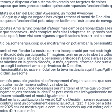
 temes, o disposar d’un sistema de votació per targetes de colors.
í, suposo que tens ganes de saber quines són aquestes funcionalitats
alitats que fan del Decidim Awesome, un mòdul Awesome
nú
Segur que alguna vegada has volgut retocar el menú de Decidim… i
questa funcionalitat pots adaptar fàcilment l’estructura de navegac
opostes
Amb la funcionalitat d’afegir més camps personalitzats a le
te que esperaves - més complet, més clar i adaptat al teu procés part
ta opció, hem vist com algunes organitzacions han arribat a crear 
ticipa.somenergia.coop
que mostra fins on pot arribar la personali
t amb el verificador
La nostra darrera incorporació permet restringir l
rificació dels participants. T’imagines tenir un procés obert a toth
 només sigui visible per a persones verificades? Doncs ara és possi
 màxima en la gestió d’accés, i a més, aquesta informació no surt a l’AP
en protegit i coherent amb la privadesa de Decidim.
funcionalitats i/o usa el mòdul per la teva instància aquí:
https://gi
decidim_awesome
me és possible gràcies al cofinançament d’organitzacions que són c
plataforma de manera col·lectiva i oberta.
sposem dels recursos necessaris per mantenir el ritme que voldríem. 
ançament, ens encanta la idea! Ens pots escriure a
info@pokecode.ne
tinuem actualitzant el mòdul igualment :-)
lant en la actualització a la versió 0.31 de Decidim, sense recursos 
tinuï sent un complement essencial, actualitzat i fiable per a tota
st 2025 és una mostra que la comunitat reconeix aquest esforç col·lec
ectes d’arreu del món.