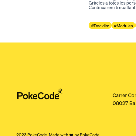
Gràcies a totes les pers
Continuarem treballant 
#Decidim
#Modules
Carrer Co
08027 Ba
2023 PokeCode. Made with ❤️ by PokeCode