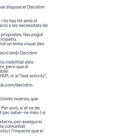
 que disposa el Decidim
 ho has fet amb el
ió a les necessitats de
s propostes, has pogut
icipatiu.
tot un tema visual des
tzació amb Decidim
a visibilitat dels
om, però que el
ble!
I, ni al “last activity”,
thub.com/decidim-
lients nostres, que
Per això, si et ve de
t
per saber-ne més. I si
externs, per assegurar
 la comunitat
tiu i l’impacte que el