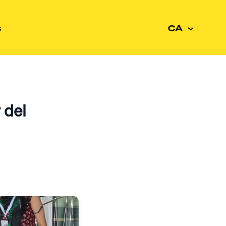
s
CA
 del