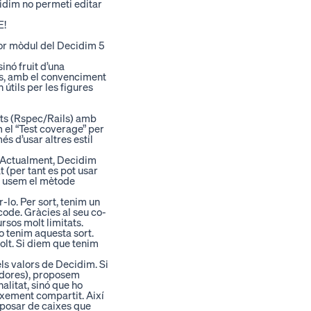
cidim no permeti editar
E
!
lor mòdul del Decidim 5
inó fruit d’una
és, amb el convenciment
 útils per les figures
sts (Rspec/Rails) amb
 el “Test coverage” per
 d’usar altres estil
. Actualment, Decidim
 (per tant es pot usar
s, usem el mètode
-lo. Per sort, tenim un
ode. Gràcies al seu co-
rsos molt limitats.
o tenim aquesta sort.
solt. Si diem que tenim
els valors de Decidim. Si
radores), proposem
litat, sinó que ho
ixement compartit. Així
isposar de caixes que