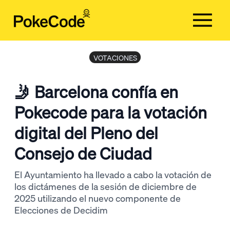
VOTACIONES
Serveis
Clients
🤳​ Barcelona confía en
Equip
Pokecode para la votación
Blog
digital del Pleno del
Contacta'ns
Consejo de Ciudad
CA
El Ayuntamiento ha llevado a cabo la votación de
CA
los dictámenes de la sesión de diciembre de
2025 utilizando el nuevo componente de
ES
Elecciones de Decidim
EN